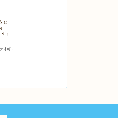
など
す
ます！
・大木町＞