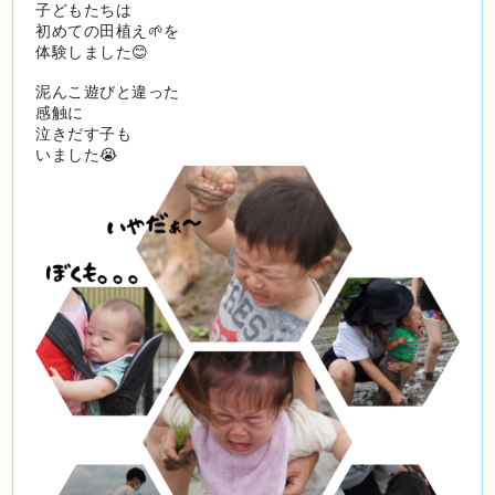
子どもたちは
初めての田植え🌱を
体験しました😊
泥んこ遊びと違った
感触に
泣きだす子も
いました😭