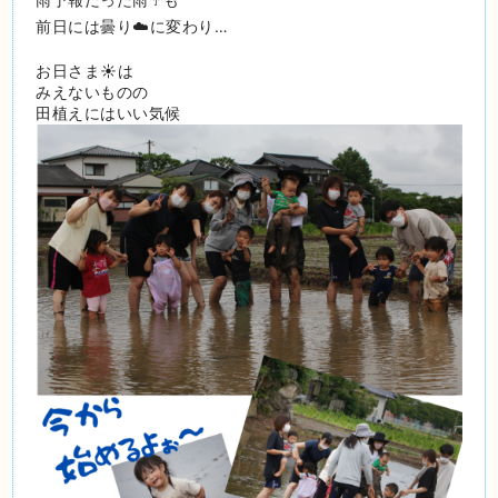
前日には曇り☁️に変わり…
お日さま☀️は
みえないものの
田植えにはいい気候