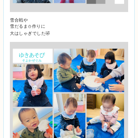
雪合戦や
雪だるま⛄️作りに
大はしゃぎでした🤣