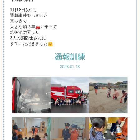
1月18日(水)に
通報訓練をしました
真っ赤で
大きな消防車
に乗って
筑後消防署より
3人の消防士さんに
きていただきました