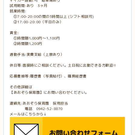
マイカー通勤:可 駐車場あり
試用期間:あり 3ヶ月
就業時間:
①7:00-20:00の間の3時間以上 (シフト相談可)
②17:00-20:00（平日のみ）
賃金:
①時間額1,000円〜1,100円
②時間額1,200円
通勤手当:実費支給（上限あり）
休日等:面接時にご相談ください。土日祝に出勤できる方歓迎‼︎
応募書類等:履歴書（写真貼付）、職務経歴書
その他詳細は
【あおぞら保育園】にお問い合わせください。
連絡先:あおぞら保育園 採用担当
電話 0942-52-8870
メールはこちらから↓