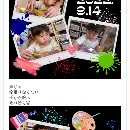
紙じゃ
物足りなくなり
手から腕へ
塗り塗り🤣