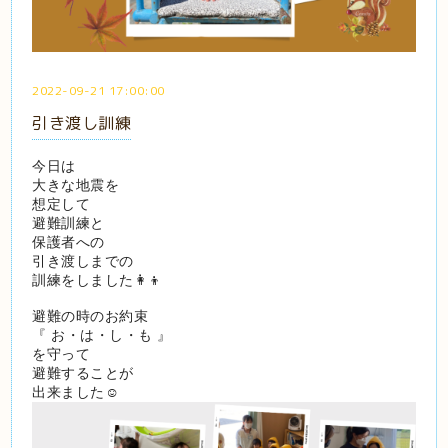
2022-09-21 17:00:00
引き渡し訓練
今日は
大きな地震を
想定して
避難訓練と
保護者への
引き渡しまでの
訓練をしました👩‍👦
避難の時のお約束
『 お・は・し・も 』
を守って
避難することが
出来ました☺