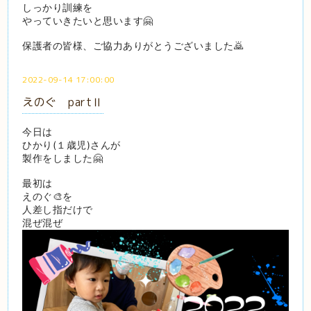
しっかり訓練を
やっていきたいと思います🤗
保護者の皆様、ご協力ありがとうございました🙇
2022-09-14 17:00:00
えのぐ partⅡ
今日は
ひかり(１歳児)さんが
製作をしました🤗
最初は
えのぐ🎨を
人差し指だけで
混ぜ混ぜ