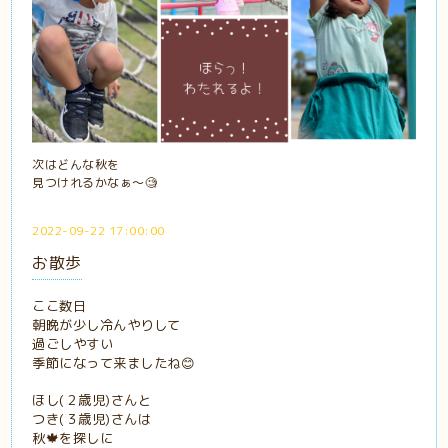
次はどんな秋を
見つけれるかなぁ〜🧐
2022-09-22 17:00:00
お散歩
ここ数日
朝晩が少し冷んやりして
過ごしやすい
季節になって来ましたね😊
ほし(２歳児)さんと
つき(３歳児)さんは
秋🍁を探しに