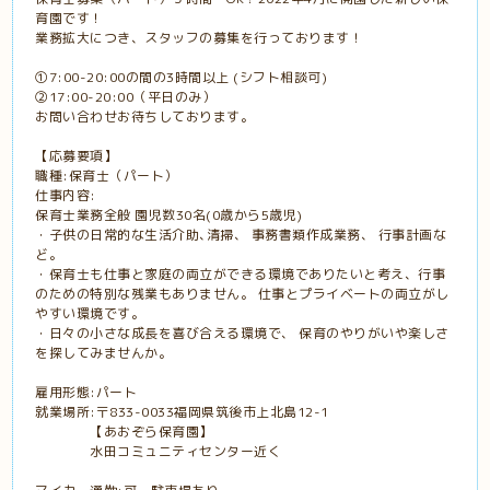
育園です！
業務拡大につき、スタッフの募集を行っております！
①7:00-20:00の間の3時間以上 (シフト相談可)
②17:00-20:00（平日のみ）
お問い合わせお待ちしております。
【応募要項】
職種:保育士（パート）
仕事内容:
保育士業務全般 園児数30名(0歳から5歳児)
・子供の日常的な生活介助､清掃、 事務書類作成業務、 行事計画な
ど。
・保育士も仕事と家庭の両立ができる環境でありたいと考え、行事
のための特別な残業もありません。 仕事とプライベートの両立がし
やすい環境です。
・日々の小さな成長を喜び合える環境で、 保育のやりがいや楽しさ
を探してみませんか｡
雇用形態:パート
就業場所:〒833-0033福岡県筑後市上北島12-1
【あおぞら保育園】
水田コミュニティセンター近く