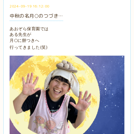
2024-09-19 16:12:00
中秋の名月🌕のつづき…
あおぞら保育園では
ある先生が
月🌕に餅つきへ
行ってきました(笑)