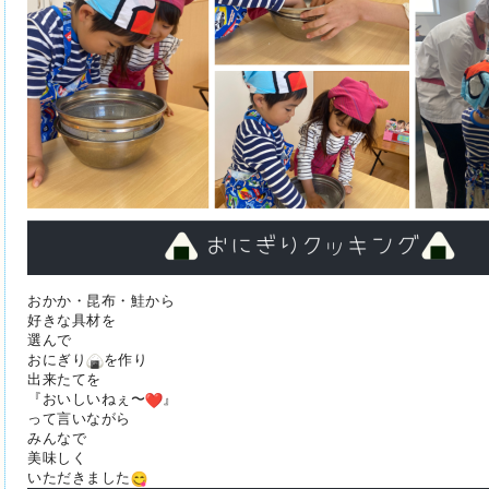
おかか・昆布・鮭から
好きな具材を
選んで
おにぎり
を作り
出来たてを
『おいしいねぇ〜
』
って言いながら
みんなで
美味しく
いただきました