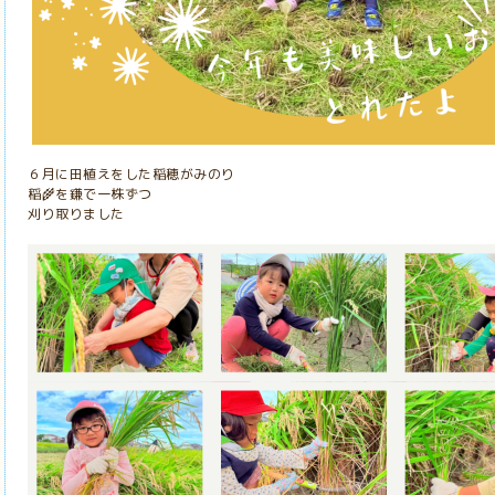
６月に田植えをした稲穂がみのり
稲
を鎌で一株ずつ
🌾
刈り取りました