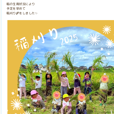
稲の生育状況により
予定を早めて
稲刈り
をしました
🌾
✨